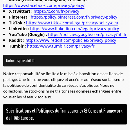
https://www.facebook.com/privacy/policy/
X (Twitter) :
https://x.com/fr/privacy
Pinterest :
https://policy.pinterest.com/fr/privacy-policy
TikTok :
https://www.tiktok.com/legal/privacy-policy-eea
LinkedIn :
https://www.linkedin.com/legal/privacy-policy
YouTube (Google) :
https://policies.google.com/privacy?hl=fr
Reddit :
https://www.reddit.com/policies/privacy-policy
Tumblr :
https://www.tumblr.com/privacy/fr
Notre responsabilité
Notre responsabilité se limite à la mise à disposition de ces liens de
partage. Une fois que vous cliquez et accédez au réseau social, seule
la politique de confidentialité de ce réseau s'applique. Nous ne
collectons, ne stockons ni ne traitons les données échangées entre
vous et les réseaux sociaux.
Spécifications et Politiques du Transparency & Consent Framework
de l'IAB Europe.