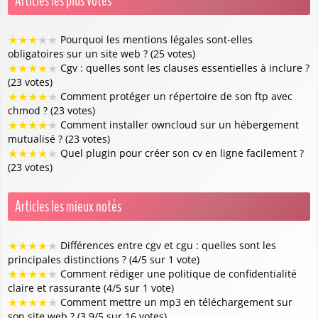
Articles les plus votés
★
★
★
★
★
Pourquoi les mentions légales sont-elles
obligatoires sur un site web ? (25 votes)
★
★
★
★
★
Cgv : quelles sont les clauses essentielles à inclure ?
(23 votes)
★
★
★
★
★
Comment protéger un répertoire de son ftp avec
chmod ? (23 votes)
★
★
★
★
★
Comment installer owncloud sur un hébergement
mutualisé ? (23 votes)
★
★
★
★
★
Quel plugin pour créer son cv en ligne facilement ?
(23 votes)
Articles les mieux notés
★
★
★
★
★
Différences entre cgv et cgu : quelles sont les
principales distinctions ? (4/5 sur 1 vote)
★
★
★
★
★
Comment rédiger une politique de confidentialité
claire et rassurante (4/5 sur 1 vote)
★
★
★
★
★
Comment mettre un mp3 en téléchargement sur
son site web ? (3.9/5 sur 16 votes)