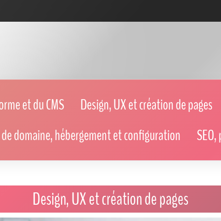
forme et du CMS
Design, UX et création de pages
de domaine, hébergement et configuration
SEO, 
Design, UX et création de pages