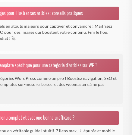
ges pour illustrer ses articles : conseils pratiques
ls en atouts majeurs pour captiver et convaincre ! Maîtrisez
EO pour des images qui boostent votre contenu. Fini le flou,
diat ! 🚀
mplate spécifique pour une catégorie d'articles sur WP ?
tégories WordPress comme un pro ! Boostez navigation, SEO et
templates sur-mesure. Le secret des webmasters à ne pas
enu complet et avec une bonne ui efficace ?
u en véritable guide intuitif. 7 liens max, UI épurée et mobile