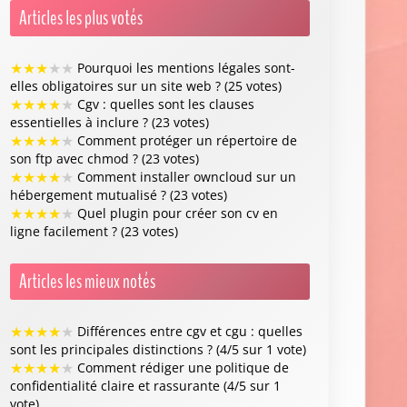
Articles les plus votés
★
★
★
★
★
Pourquoi les mentions légales sont-
elles obligatoires sur un site web ? (25 votes)
★
★
★
★
★
Cgv : quelles sont les clauses
essentielles à inclure ? (23 votes)
★
★
★
★
★
Comment protéger un répertoire de
son ftp avec chmod ? (23 votes)
★
★
★
★
★
Comment installer owncloud sur un
hébergement mutualisé ? (23 votes)
★
★
★
★
★
Quel plugin pour créer son cv en
ligne facilement ? (23 votes)
Articles les mieux notés
★
★
★
★
★
Différences entre cgv et cgu : quelles
sont les principales distinctions ? (4/5 sur 1 vote)
★
★
★
★
★
Comment rédiger une politique de
confidentialité claire et rassurante (4/5 sur 1
vote)