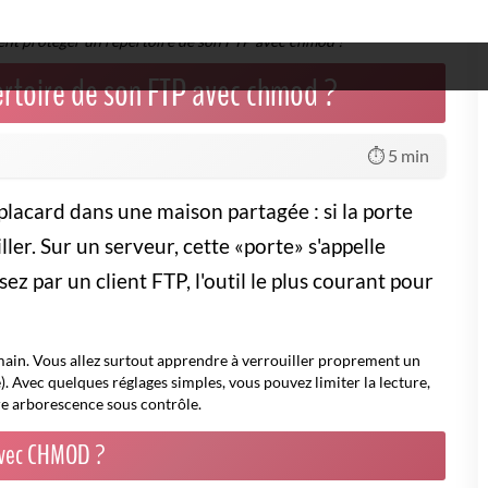
t protéger un répertoire de son FTP avec chmod ?
rtoire de son FTP avec chmod ?
⏱️ 5 min
lacard dans une maison partagée : si la porte
ller. Sur un serveur, cette «porte» s'appelle
ez par un client FTP, l'outil le plus courant pour
emain. Vous allez surtout apprendre à verrouiller proprement un
te). Avec quelques réglages simples, vous pouvez limiter la lecture,
otre arborescence sous contrôle.
avec CHMOD ?