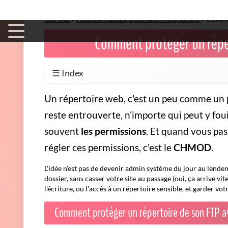
Ton Site
>
Fonctionnalités, plugins et intégrations
>
Commen
Comment protéger un répe
☰ Index
Un répertoire web, c'est un peu comme un p
reste entrouverte, n'importe qui peut y foui
souvent
les permissions
. Et quand vous pass
régler ces permissions, c'est le
CHMOD
.
L'idée n'est pas de devenir admin système du jour au lend
dossier, sans casser votre site au passage (oui, ça arrive vi
l'écriture, ou l'accès à un répertoire sensible, et garder v
Comment protéger un répertoire de son FTP 