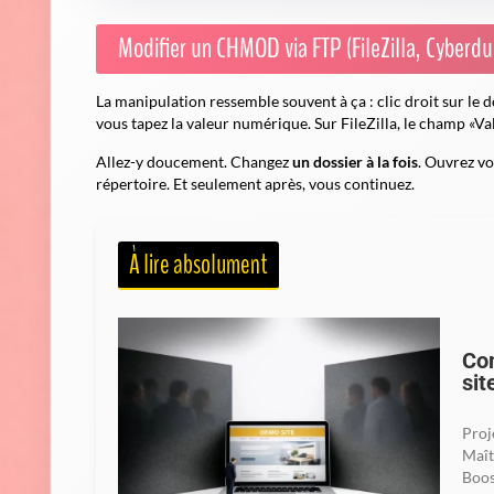
Modifier un CHMOD via FTP (FileZilla, Cyberduc
La manipulation ressemble souvent à ça : clic droit sur le 
vous tapez la valeur numérique. Sur FileZilla, le champ «V
Allez-y doucement. Changez
un dossier à la fois
. Ouvrez vo
répertoire. Et seulement après, vous continuez.
À lire absolument
Com
sit
Proj
Maît
Boos