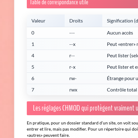
Table de correspondance utile
Valeur
Droits
Signification (
0
---
Aucun accès
1
--x
Peut «entrer» m
4
r--
Peut lister (se
5
r-x
Peut lister et 
6
rw-
Étrange pour u
7
rwx
Contrôle total
Les réglages CHMOD qui protègent vraiment u
En pratique, pour un dossier standard d'un site, on voit s
entrer et lire, mais pas modifier. Pour un répertoire qui do
«autres» peuvent faire.