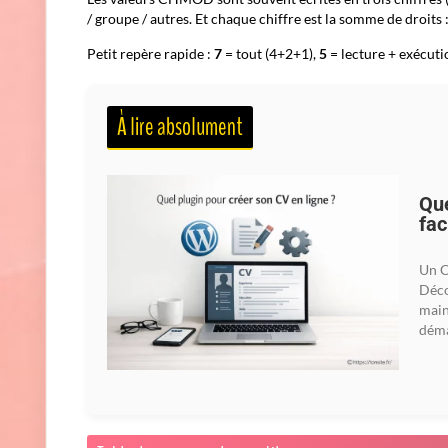
/ groupe / autres. Et chaque chiffre est la somme de droits : 
Petit repère rapide :
7
= tout (4+2+1),
5
= lecture + exécuti
À lire absolument
Que
fac
Un C
Déco
main
déma