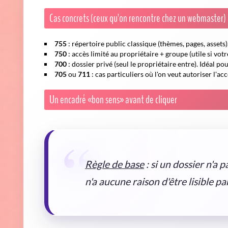
Cas concrets (ceux qu'on rencontre chez un webmaster)
755
: répertoire public classique (thèmes, pages, assets)
750
: accès limité au propriétaire + groupe (utile si vot
700
: dossier privé (seul le propriétaire entre). Idéal 
705
ou
711
: cas particuliers où l'on veut autoriser l'accè
Un encadré «bon sens» avant de cliquer
Règle de base
: si un dossier n'a p
n'a aucune raison d'être lisible pa