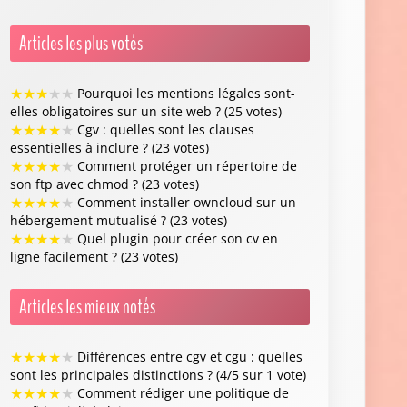
Articles les plus votés
★
★
★
★
★
Pourquoi les mentions légales sont-
elles obligatoires sur un site web ? (25 votes)
★
★
★
★
★
Cgv : quelles sont les clauses
essentielles à inclure ? (23 votes)
★
★
★
★
★
Comment protéger un répertoire de
son ftp avec chmod ? (23 votes)
★
★
★
★
★
Comment installer owncloud sur un
hébergement mutualisé ? (23 votes)
★
★
★
★
★
Quel plugin pour créer son cv en
ligne facilement ? (23 votes)
Articles les mieux notés
★
★
★
★
★
Différences entre cgv et cgu : quelles
sont les principales distinctions ? (4/5 sur 1 vote)
★
★
★
★
★
Comment rédiger une politique de