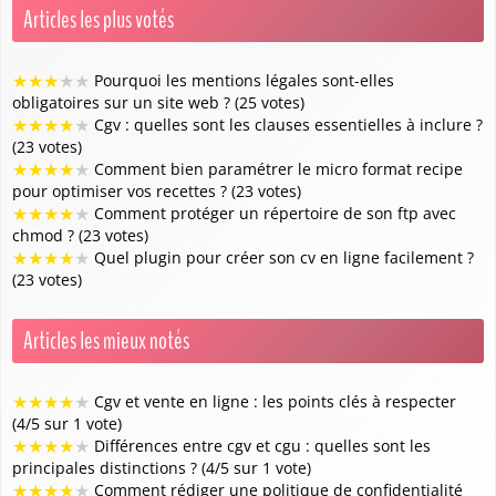
Articles les plus votés
★
★
★
★
★
Pourquoi les mentions légales sont-elles
obligatoires sur un site web ? (25 votes)
★
★
★
★
★
Cgv : quelles sont les clauses essentielles à inclure ?
(23 votes)
★
★
★
★
★
Comment bien paramétrer le micro format recipe
pour optimiser vos recettes ? (23 votes)
★
★
★
★
★
Comment protéger un répertoire de son ftp avec
chmod ? (23 votes)
★
★
★
★
★
Quel plugin pour créer son cv en ligne facilement ?
(23 votes)
Articles les mieux notés
★
★
★
★
★
Cgv et vente en ligne : les points clés à respecter
(4/5 sur 1 vote)
★
★
★
★
★
Différences entre cgv et cgu : quelles sont les
principales distinctions ? (4/5 sur 1 vote)
★
★
★
★
★
Comment rédiger une politique de confidentialité